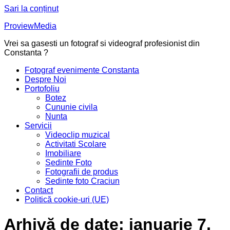
Sari la conținut
ProviewMedia
Vrei sa gasesti un fotograf si videograf profesionist din
Constanta ?
Fotograf evenimente Constanta
Despre Noi
Portofoliu
Botez
Cununie civila
Nunta
Servicii
Videoclip muzical
Activitati Scolare
Imobiliare
Sedinte Foto
Fotografii de produs
Sedinte foto Craciun
Contact
Politică cookie-uri (UE)
Arhivă de date:
ianuarie 7,