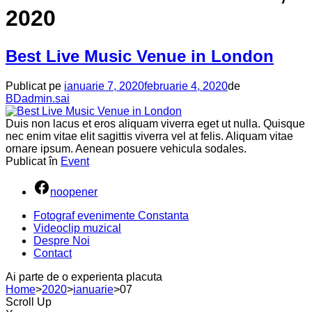
2020
Best Live Music Venue in London
Publicat pe
ianuarie 7, 2020
februarie 4, 2020
de
BDadmin.sai
Duis non lacus et eros aliquam viverra eget ut nulla. Quisque
nec enim vitae elit sagittis viverra vel at felis. Aliquam vitae
ornare ipsum. Aenean posuere vehicula sodales.
Publicat în
Event
noopener
Fotograf evenimente Constanta
Videoclip muzical
Despre Noi
Contact
Ai parte de o experienta placuta
Home
>
2020
>
ianuarie
>
07
Scroll Up