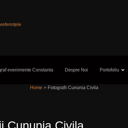
referințele
graf evenimente Constanta
Despre Noi
Portofoliu
Home
>
Fotografii Cununia Civila
ii Cununia Civila