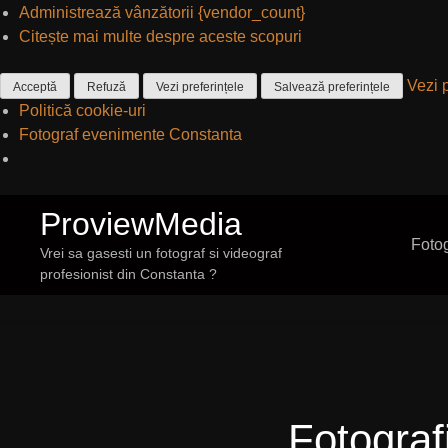
k
i
Administrează vânzătorii {vendor_count}
s
a
e
n
Citește mai multe despre aceste scopuri
t
l
t
ț
i
e
i
e
Vezi p
c
Acceptă
Refuză
Vezi preferințele
Salvează preferințele
n
Politică cookie-uri
i
g
Fotograf evenimente Constanta
S
ProviewMedia
a
Foto
r
Vrei sa gasesti un fotograf si videograf
profesionist din Constanta ?
i
l
a
c
o
n
ț
Fotograf
i