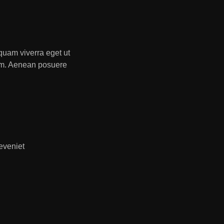
iquam viverra eget ut
psum. Aenean posuere
eveniet