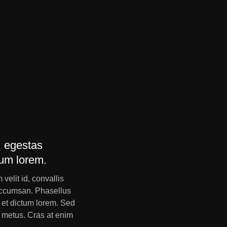
, egestas
tum lorem.
velit id, convallis
m accumsan. Phasellus
s et dictum lorem. Sed
ut metus. Cras at enim