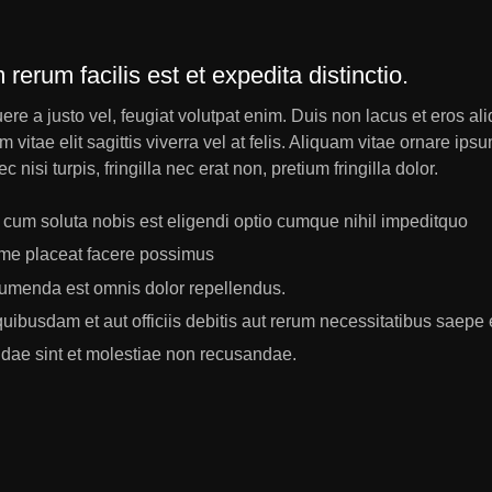
erum facilis est et expedita distinctio.
re a justo vel, feugiat volutpat enim. Duis non lacus et eros al
 vitae elit sagittis viverra vel at felis. Aliquam vitae ornare i
nisi turpis, fringilla nec erat non, pretium fringilla dolor.
cum soluta nobis est eligendi optio cumque nihil impeditquo
me placeat facere possimus
umenda est omnis dolor repellendus.
ibusdam et aut officiis debitis aut rerum necessitatibus saepe 
dae sint et molestiae non recusandae.