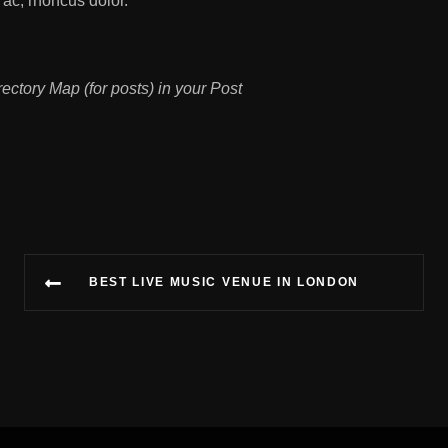
 ac, rhoncus dolor.
ectory Map (for posts)
in your Post
BEST LIVE MUSIC VENUE IN LONDON