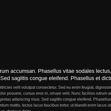
utrum accumsan. Phasellus vitae sodales lectus
. Sed sagittis congue eleifend. Phasellus et dic
ricies velit volutpat consectetur. Sed eu enim feugiat, dignissim 
olor posuere, cursus eros in, ornare velit. Nunc facilisis rutru
egestas adipiscing risus. Sed sagittis congue eleifend. Phasellu
erdum mattis, lectus lacus faucibus tortor, ut blandit enim lacus 